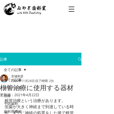
記事
全ての記事
宮城和彦
全ての記事
2020年11月24日
読了時間: 2分
根管治療に使用する器材
医院の日常
更新日：
2021年4月22日
治療
根管治療という治療があります。
予防歯科
虫歯が大きく神経まで到達している時
歯科用機材
や、すでに神経の処置をした後で根管