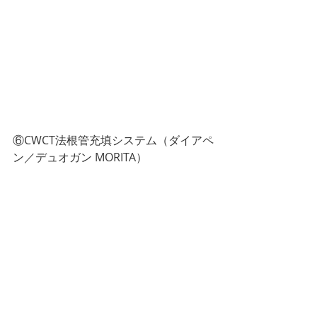
⑥CWCT法根管充填システム（ダイアペ
ン／デュオガン MORITA）
根管内を洗浄、拡大した後は、再度の
感染を防ぐために根管内を封鎖しま
す。根管充填を行う方法は、水平加圧
と垂直加圧の２種類に大別されます
が、当院では主にCWCT法という垂直加
圧の根管充填方式を採用しています。
封鎖性がよく、複雑な根管形態に対応
が可能です。