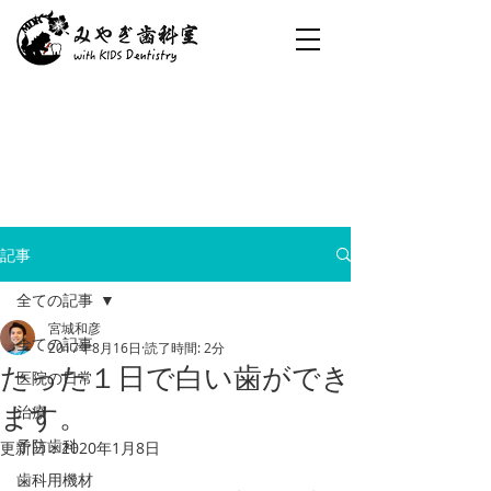
記事
全ての記事
宮城和彦
全ての記事
2017年8月16日
読了時間: 2分
たった１日で白い歯ができ
医院の日常
ます。
治療
予防歯科
更新日：
2020年1月8日
歯科用機材