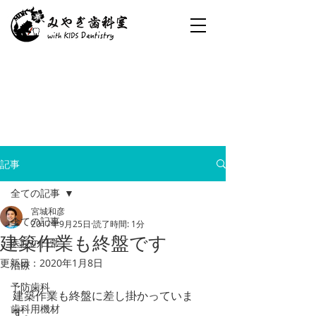
記事
全ての記事
宮城和彦
全ての記事
2017年9月25日
読了時間: 1分
建築作業も終盤です
医院の日常
更新日：
2020年1月8日
治療
予防歯科
建築作業も終盤に差し掛かっていま
歯科用機材
す。