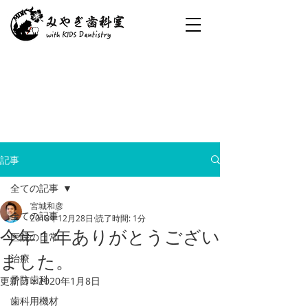
記事
全ての記事
宮城和彦
全ての記事
2018年12月28日
読了時間: 1分
今年１年ありがとうござい
医院の日常
ました。
治療
予防歯科
更新日：
2020年1月8日
歯科用機材