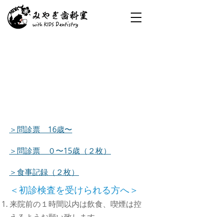
＞問診票 16歳〜
＞問診票 ０〜15歳（２枚）
＞食事記録（２枚）
＜初診検査を受けられる方へ＞
来院前の１時間以内は飲食、喫煙は控