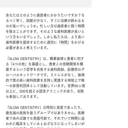
あなたはどのように歯医者にかかりたいですか？な
るべく早く、回数が少なく、すぐに治療が終わるも
のが良いでしょうか。忙しい方は歯医者に割く時間
を取ることができず、そのような歯科医療が良いと
いう方もいるでしょう。しかし私たちは、より良い
歯科医療を提供するために適切に「時間」をかける
必要があると考えています。
「SLOW DENTISTRY」は、職業倫理と患者に利す
る「4つの柱」を基礎とし、患者との信頼関係を構
築するという哲学を共有する歯科医師、診療所のグ
ローバルネットワークです。ストレスがなく、倫理
的で質の高い歯科医療を支持し実践する地球上で唯
一の非営利団体として活動しています。世界60ヵ国
以上に、200を超える認定クリニックがあり、当院
も参加しております。
「SLOW DENTISTRY」は特別に高度であったり、
最先端の技術を扱うグループではありません。医療
者であれば誰でも実践可能で、それでいて時間に追
われた臨床をしているとおざなりになってしまいが