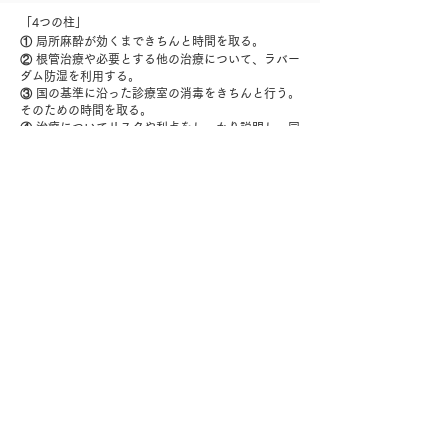
「4つの柱」
① 局所麻酔が効くまできちんと時間を取る。
② 根管治療や必要とする他の治療について、ラバー
ダム防湿を利用する。
③ 国の基準に沿った診療室の消毒をきちんと行う。
そのための時間を取る。
​④ 治療についてリスクや利点をしっかり説明し、同
意書にサインをいただく。
SLOW DENTISTRYの認定は、これら４項目を行う
という歯科医院の自己申告で成り立っています。
そしてこれらの項目は、時間をかければどんな医院
でも行うことができるのです。
いい歯科治療を提供するためには、最新の設備や卓
越した技術が必要なのではなく、このような基本に
立ち返った丁寧な診療こそ必要ではないかと私たち
は考えます。
「FAST（早い）、EASY（簡単）、CHEAP（安
い）」という表面的な価値ではなく、
​「 SLOW（時間をかけ）、SAFE（安全に）、
EFFECTIVE（効果的に）」。
​みやぎ歯科室は「SLOW DENTISTRY」のコンセプ
トに則り、診療を行なって参ります。