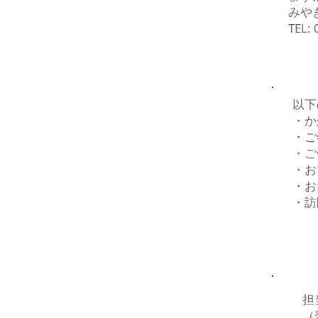
みや
TEL:
以下
・か
・ご
・ご
・お
・お
​・
担
​