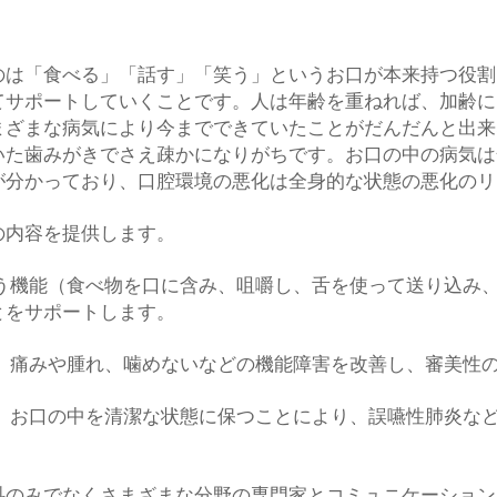
は「食べる」「話す」「笑う」というお口が本来持つ役割
てサポートしていくことです。人は年齢を重ねれば、加齢に
まざまな病気により今までできていたことがだんだんと出来
いた歯みがきでさえ疎かになりがちです。お口の中の病気は
が分かっており、口腔環境の悪化は全身的な状態の悪化のリ
内容を提供します。
いう機能（食べ物を口に含み、咀嚼し、舌を使って送り込み
とをサポートします。
り、痛みや腫れ、噛めないなどの機能障害を改善し、審美性
り、お口の中を清潔な状態に保つことにより、誤嚥性肺炎な
のみでなくさまざまな分野の専門家とコミュニケーション