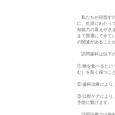
私たちが目指すの
に、生涯にわたっ
知能力の衰えやさ
まで普通にできて
の関連があること
訪問歯科は以下の
① 物を食べると
む）を長く保つこ
② 歯科治療によ
③ 口腔ケアによ
予防に繋げます。
訪問診療では歯科