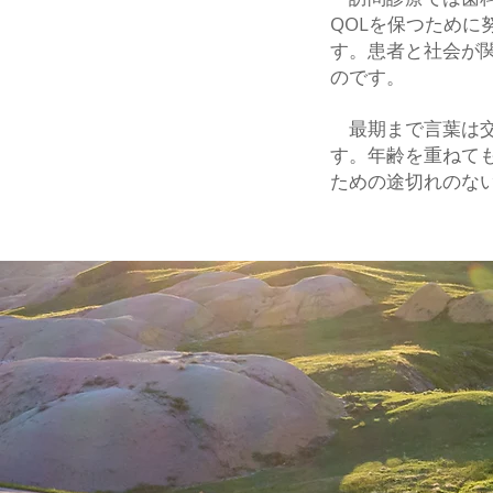
QOLを保つため
す。患者と社会が
のです。
最期まで言葉は交
す。年齢を重ねて
ための途切れのな