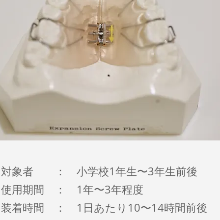
対象者 ： 小学校1年生〜3年生前後
使用期間 ： 1年〜3年程度
装着時間 ： 1日あたり10〜14時間前後​