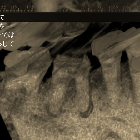
て
を
ンでは
応じて