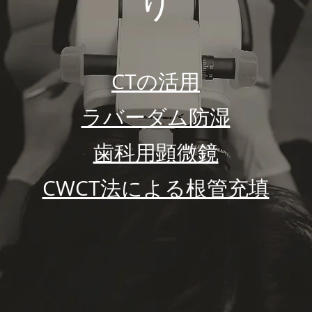
り
CTの活用
ラバーダム防湿
歯科用顕微鏡
​CWCT法による根管充填