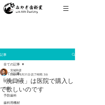
記事
全ての記事
宮城和彦
全ての記事
2024年8月31日
読了時間: 3分
「洗口液」は医院で購入し
医院の日常
て欲しいのです
治療
予防歯科
歯科用機材