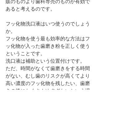
販のものより歯科専売のものが有効で
あると考えるのです。
フッ化物洗口液はいつ使うのでしょう
か。
フッ化物を使う最も効率的な方法はフ
ッ化物が入った歯磨き粉を正しく使う
ということです。
洗口液は補助という位置付けです。
ただ、時間がなくて歯磨きをする時間
がない、むし歯のリスクが高くてより
高い濃度のフッ化物を残したい、歯磨
きの後にたくさんゆすぎたいという場
合には有効ですね。
むし歯予防にはフッ化物を正しく使う
ことが有効で、洗口液もその助けにな
ります。
なお、当院では900 ppmのフッ化物配